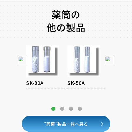
薬筒の
他の製品
ネオ・デ
SK-80A
SK-50A
ンサー
SK-O型
“薬筒”製品一覧へ戻る