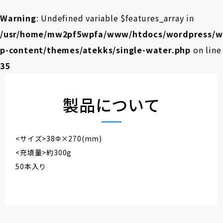
Warning
: Undefined variable $features_array in
/usr/home/mw2pf5wpfa/www/htdocs/wordpress/w
p-content/themes/atekks/single-water.php
on line
35
製品について
<サイズ>38Φ×270(mm)
<充填量>約300g
50本入り